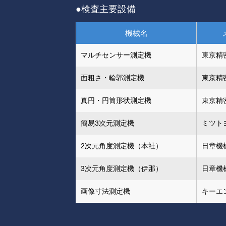
●検査主要設備
機械名
マルチセンサー測定機
東京精
面粗さ・輪郭測定機
東京精
真円・円筒形状測定機
東京精
簡易3次元測定機
ミツト
2次元角度測定機（本社）
日章機
3次元角度測定機（伊那）
日章機
画像寸法測定機
キーエ