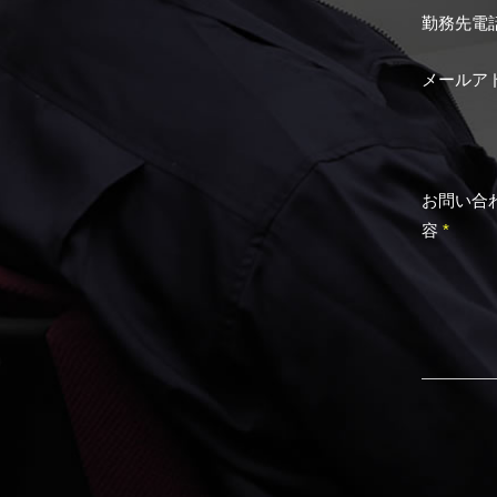
勤務先電
メールア
お問い合
容
*