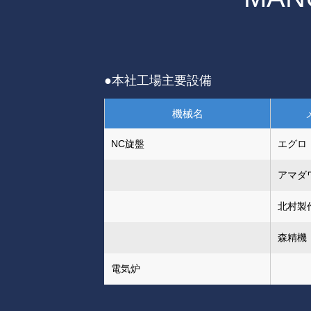
●本社工場主要設備
機械名
NC旋盤
エグロ
アマダ
北村製
森精機
電気炉